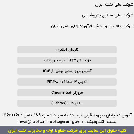
شركت ملی نفت ايران
شركت ملی صنايع پتروشيمی
شركت پالايش و پخش فرآورده های نفتی ايران
کاربران آنلاین 1
بازدید کل 1263 - بازدید روزانه 0
آخرین بروز رسانی بهمن 11, 1402
آدرس IP شما 192.168.20.1
مرورگر شما Chrome
مکان شما (Tehran)
آدرس : خیابان سپهبد قرنی نرسیده به سپند شماره 188 تلفن : 61630060
پست الکترونیک : news@ioptc.ir ioptc@iran.gov.ir
کلیه حقوق این سایت برای شرکت خطوط لوله و مخابرات نفت ایران