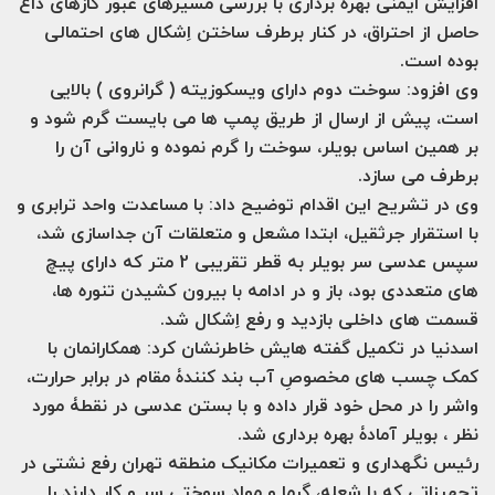
افزایش ایمنی بهره برداری با بررسی مسیرهای عبور گازهای داغ
حاصل از احتراق، در کنار برطرف ساختن اِشکال های احتمالی
بوده است.
وی افزود: سوخت دوم دارای ویسکوزیته ( گرانروی ) بالایی
است، پیش از ارسال از طریق پمپ ها می بایست گرم شود و
بر همین اساس بویلر، سوخت را گرم نموده و ناروانی آن را
برطرف می سازد.
وی در تشریح این اقدام توضیح داد: با مساعدت واحد ترابری و
با استقرار جرثقیل، ابتدا مشعل و متعلقات آن جداسازی شد،
سپس عدسی سر بویلر به قطر تقریبی 2 متر که دارای پیچ
های متعددی بود، باز و در ادامه با بیرون کشیدن تنوره ها،
قسمت های داخلی بازدید و رفع اِشکال شد.
اسدنیا در تکمیل گفته هایش خاطرنشان کرد: همکارانمان با
کمک چسب های مخصوصِ آب بند کنندۀ مقام در برابر حرارت،
واشر را در محل خود قرار داده و با بستن عدسی در نقطۀ مورد
نظر ، بویلر آمادۀ بهره برداری شد.
رئیس نگهداری و تعمیرات مکانیک منطقه تهران رفع نشتی در
تجهیزاتی که با شعله، گرما و مواد سوختی سر و کار دارند را